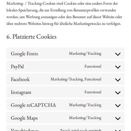
Marketing- / Tracking-Cookies sind Cookies oder eine andere Form der
lokalen Speicherung, die zur Erstellung von Benutzerprofilen verwendet
werden, um Werbung anzuzeigen oder den Benutzer auf dieser Website oder
über mehrere Websites hinweg für ähnliche Marketingzwecke zu verfolgen.
6. Platzierte Cookies
Google Fonts
Marketing/Tracking
Consent
to
PayPal
Functional
Consent
service
to
google-
Facebook
Marketing/Tracking, Functional
Consent
service
fonts
to
paypal
Instagram
Functional
Consent
service
to
facebook
Google reCAPTCHA
Marketing/Tracking
Consent
service
to
instagram
Google Maps
Marketing/Tracking
Consent
service
to
google-
Verschiedenes
Zweck wird noch ermittelt