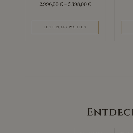
2.996,00
€
–
5.398,00
€
Produktseite
gewählt
werden
LEGIERUNG WÄHLEN
Entdec