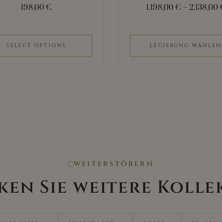
198,00
€
1.198,00
€
–
2.138,00
Produktseite
gewählt
werden
SELECT OPTIONS
LEGIERUNG WÄHLEN
WEITERSTÖBERN
ken Sie weitere Kolle