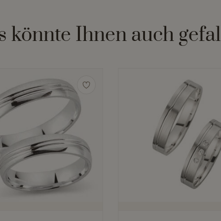
s könnte Ihnen auch gefal
Dieses
Produkt
weist
mehrere
Varianten
auf.
Die
Optionen
können
auf
der