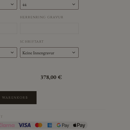
R
HERRENRING GRAVUR
SCHRIFTART
378,00
€
N WARENKORB
IT