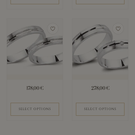
werden
178,00
€
278,00
€
SELECT OPTIONS
SELECT OPTIONS