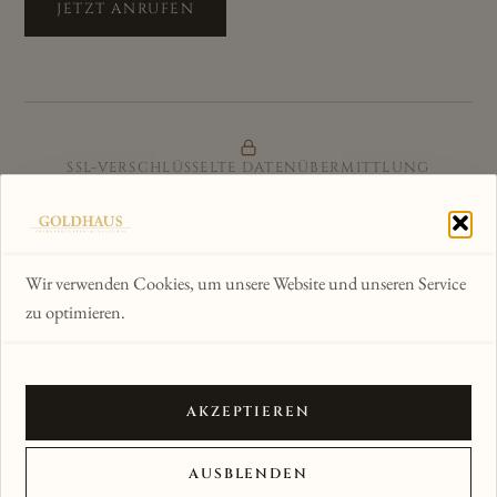
JETZT ANRUFEN
SSL-VERSCHLÜSSELTE DATENÜBERMITTLUNG
ZERTIFIZIERTER ONLINE-SHOP
GÜTESIEGEL & KÄUFERSCHUTZ
Wir verwenden Cookies, um unsere Website und unseren Service
zu optimieren.
WIR AKZEPTIEREN
AKZEPTIEREN
© 2012–2026 Goldhaus am Kornmarkt · Alle Rechte
AUSBLENDEN