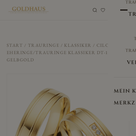
TRA
0
TR
START
/
TRAURINGE
/
KLASSIKER
/ CILOR
TRA
EHERINGE/TRAURINGE KLASSIKER DT-16
GELBGOLD
VE
MEIN 
MERKZ