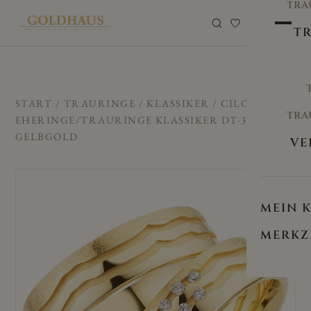
TRA
0
TR
START
/
TRAURINGE
/
KLASSIKER
/ CILOR
TRA
EHERINGE/TRAURINGE KLASSIKER DT-35
GELBGOLD
VE
MEIN 
MERKZ