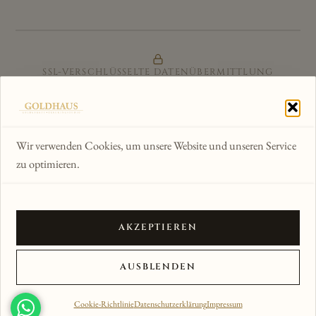
SSL-VERSCHLÜSSELTE DATENÜBERMITTLUNG
ZERTIFIZIERTER ONLINE-SHOP
GÜTESIEGEL & KÄUFERSCHUTZ
Wir verwenden Cookies, um unsere Website und unseren Service
zu optimieren.
WIR AKZEPTIEREN
AKZEPTIEREN
© 2012–2026 Goldhaus am Kornmarkt · Alle Rechte
AUSBLENDEN
vorbehalten
ANSICHT
Cookie-Richtlinie
Datenschutzerklärung
Impressum