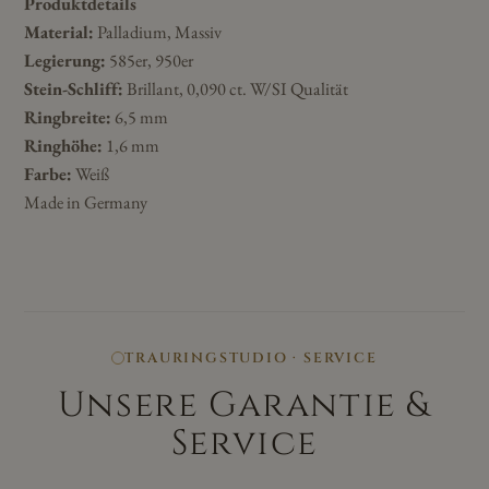
Produktdetails
Material:
Palladium, Massiv
Legierung:
585er, 950er
Stein-Schliff:
Brillant, 0,090 ct. W/SI Qualität
Ringbreite:
6,5 mm
Ringhöhe:
1,6 mm
Farbe:
Weiß
Made in Germany
TRAURINGSTUDIO · SERVICE
Unsere Garantie &
Service