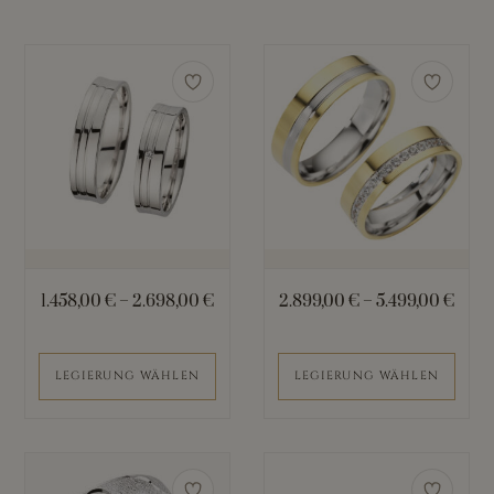
Dieses
Dieses
Produkt
Produkt
weist
weist
mehrere
mehrere
Varianten
Varianten
auf.
auf.
Die
Die
Optionen
Optionen
können
können
1.458,00
€
–
2.698,00
€
2.899,00
€
–
5.499,00
€
auf
auf
der
der
Produktseite
Produktseite
LEGIERUNG WÄHLEN
LEGIERUNG WÄHLEN
gewählt
gewählt
werden
werden
Dieses