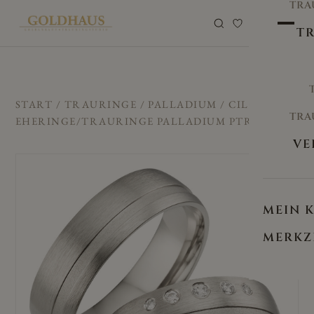
TRA
0
TR
START
/
TRAURINGE
/
PALLADIUM
/ CILOR
TRA
EHERINGE/TRAURINGE PALLADIUM PTR-07
VE
MEIN 
MERKZ