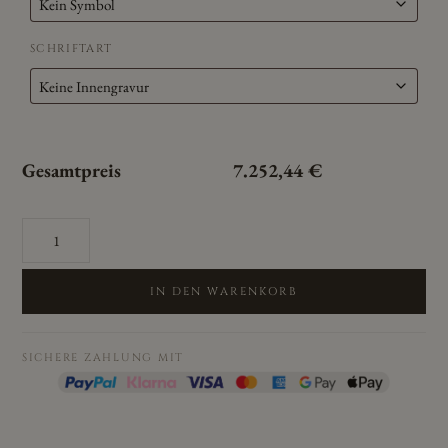
SCHRIFTART
Gesamtpreis
7.252,44
€
Cilor
Eheringe/Trauringe
Palladium
PTR-
IN DEN WARENKORB
07
Menge
SICHERE ZAHLUNG MIT