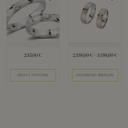
Produkt
weist
mehrere
Varianten
auf.
Die
Optionen
können
235,00
€
2.198,00
€
–
3.198,00
€
auf
der
Produktseite
SELECT OPTIONS
LEGIERUNG WÄHLEN
gewählt
werden