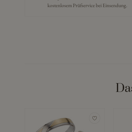
kostenlosem Prüfservice bei Einsendung.
Da
Dieses
Dieses
Produkt
Produkt
weist
weist