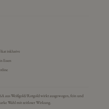
ikat inklusive
in Essen
otline
6A aus Weißgold/Rotgold wirkt ausgewogen, fein und
starke Wahl mit zeitloser Wirkung.