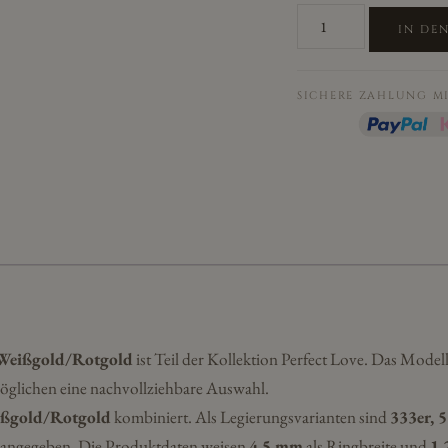
Cilor
IN DE
Eheringe/Trauringe
Perfect
Love
SICHERE ZAHLUNG M
HR-
196A
Weißgold/Rotgold
Menge
 Weißgold/Rotgold
ist Teil der Kollektion Perfect Love. Das Model
öglichen eine nachvollziehbare Auswahl.
ßgold/Rotgold
kombiniert. Als Legierungsvarianten sind
333er, 5
angegeben. Die Produktdaten weisen
4,5 mm
als Ringbreite und
1,