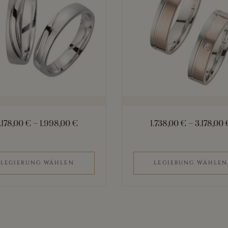
mehrere
n
Varianten
auf.
Die
n
Optionen
können
auf
der
1.178,00
€
–
1.998,00
€
1.738,00
€
–
3.178,00
eite
Produktseite
gewählt
werden
LEGIERUNG WÄHLEN
LEGIERUNG WÄHLEN