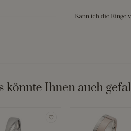
Kann ich die Ringe 
s könnte Ihnen auch gefal
Dieses
Produkt
weist