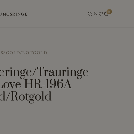
0
UNGSRINGE
ISSGOLD/ROTGOLD
eringe/Trauringe
 Love HR-196A
d/Rotgold