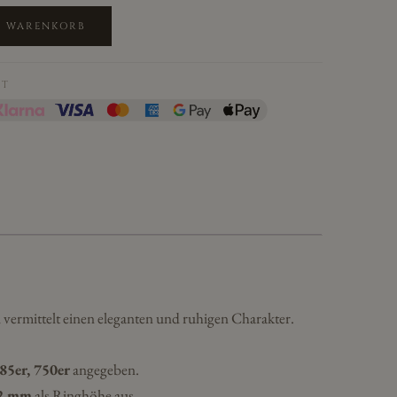
N WARENKORB
IT
l vermittelt einen eleganten und ruhigen Charakter.
85er, 750er
angegeben.
2 mm
als Ringhöhe aus.