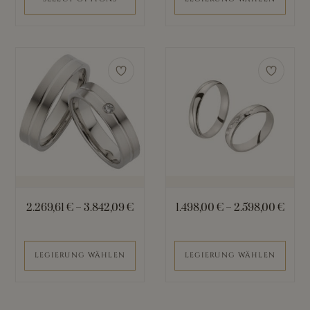
gewählt
werden
Dieses
Dieses
Produkt
Produkt
weist
weist
mehrere
mehrere
Varianten
Varianten
auf.
auf.
Die
Die
Optionen
Optionen
können
können
2.269,61
€
–
3.842,09
€
1.498,00
€
–
2.598,00
€
auf
auf
der
der
Produktseite
Produktseite
LEGIERUNG WÄHLEN
LEGIERUNG WÄHLEN
gewählt
gewählt
werden
werden