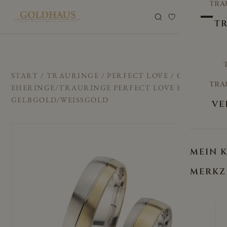
TRA
0
TR
START
/
TRAURINGE
/
PERFECT LOVE
/ CILOR
TRA
EHERINGE/TRAURINGE PERFECT LOVE HR-19A
GELBGOLD/WEISSGOLD
VE
MEIN 
MERKZ