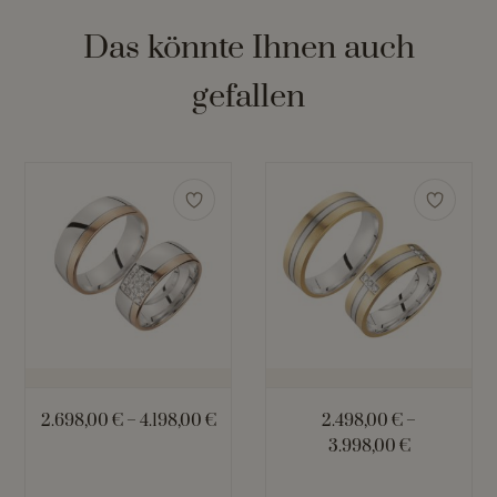
Das könnte Ihnen auch
gefallen
Dieses
Dieses
Produkt
Produkt
weist
weist
mehrere
mehrere
Varianten
Varianten
auf.
auf.
Die
Die
Optionen
Optionen
können
können
2.698,00
€
–
4.198,00
€
2.498,00
€
–
auf
auf
3.998,00
€
der
der
Produktseite
Produktseite