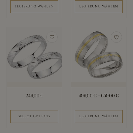
gewählt
gewählt
LEGIERUNG WÄHLEN
LEGIERUNG WÄHLEN
werden
werden
Dieses
Produkt
weist
mehrere
Varianten
auf.
Die
Optionen
können
249,00
€
499,00
€
–
659,00
€
auf
der
Produktseite
SELECT OPTIONS
LEGIERUNG WÄHLEN
gewählt
werden