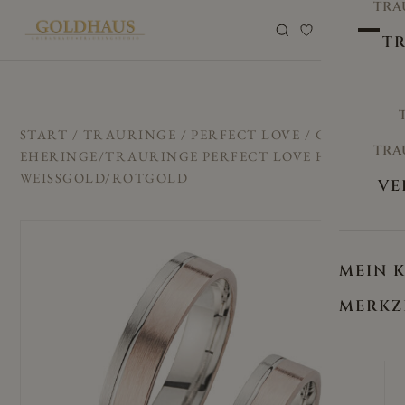
TRA
0
TR
START
/
TRAURINGE
/
PERFECT LOVE
/ CILOR
TRA
EHERINGE/TRAURINGE PERFECT LOVE HR-75A
WEISSGOLD/ROTGOLD
VE
MEIN 
MERKZ