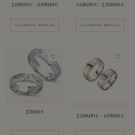
können
können
2.198,00
€
–
3.198,00
€
1.358,00
€
–
2.338,00
€
auf
auf
der
der
Produktseite
Produktseite
LEGIERUNG WÄHLEN
LEGIERUNG WÄHLEN
gewählt
gewählt
werden
werden
Dieses
Produkt
weist
mehrere
Varianten
auf.
Die
Optionen
können
278,00
€
2.398,00
€
–
4.198,00
€
auf
der