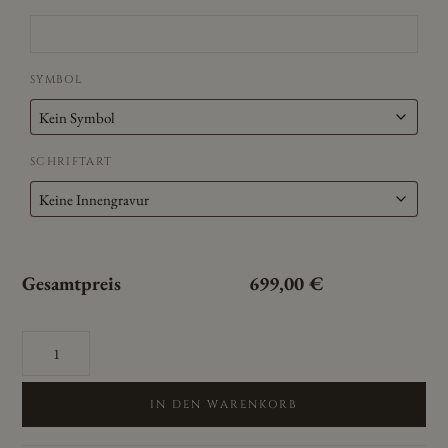
SYMBOL
SCHRIFTART
Gesamtpreis
699,00
€
Cilor
Eheringe/Trauringe
Platora
GS-
IN DEN WARENKORB
39
Gelbgold/Silber,