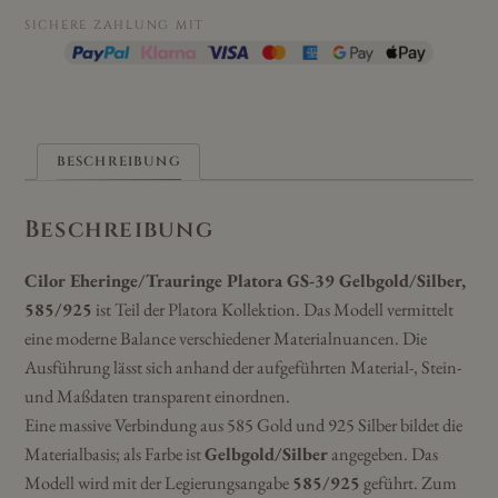
585/925
SICHERE ZAHLUNG MIT
Menge
BESCHREIBUNG
Beschreibung
Cilor Eheringe/Trauringe Platora GS-39 Gelbgold/Silber,
585/925
ist Teil der Platora Kollektion. Das Modell vermittelt
eine moderne Balance verschiedener Materialnuancen. Die
Ausführung lässt sich anhand der aufgeführten Material-, Stein-
und Maßdaten transparent einordnen.
Eine massive Verbindung aus 585 Gold und 925 Silber bildet die
Materialbasis; als Farbe ist
Gelbgold/Silber
angegeben. Das
Modell wird mit der Legierungsangabe
585/925
geführt. Zum