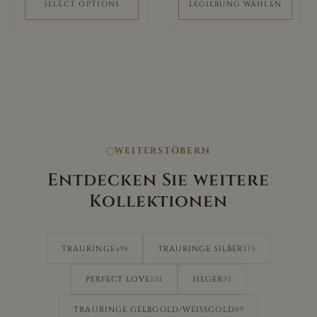
Produktseite
SELECT OPTIONS
LEGIERUNG WÄHLEN
gewählt
werden
WEITERSTÖBERN
Entdecken Sie weitere
Kollektionen
494
115
TRAURINGE
TRAURINGE SILBER
101
91
PERFECT LOVE
SIEGER
89
TRAURINGE GELBGOLD/WEISSGOLD