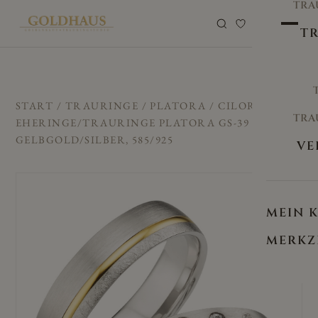
TRA
0
TR
START
/
TRAURINGE
/
PLATORA
/ CILOR
TRA
EHERINGE/TRAURINGE PLATORA GS-39
GELBGOLD/SILBER, 585/925
VE
MEIN 
MERKZ