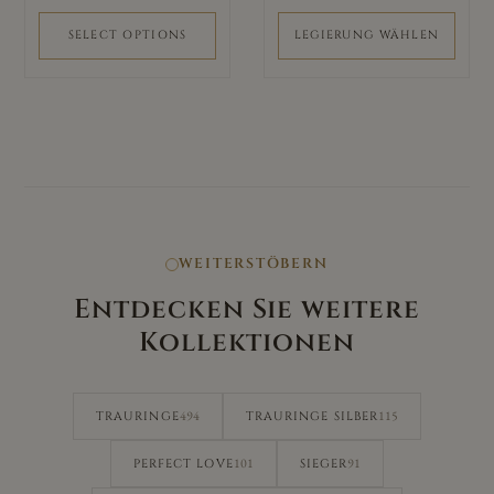
der
Produktseite
SELECT OPTIONS
LEGIERUNG WÄHLEN
gewählt
werden
WEITERSTÖBERN
Entdecken Sie weitere
Kollektionen
494
115
TRAURINGE
TRAURINGE SILBER
101
91
PERFECT LOVE
SIEGER