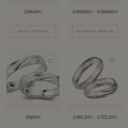
Optionen
können
298,00
€
4.999,00
€
–
6.999,00
€
auf
der
Produktseite
SELECT OPTIONS
LEGIERUNG WÄHLEN
gewählt
werden
Dieses
Produkt
weist
mehrere
Varianten
auf.
Die
Optionen
können
99,00
€
2.180,50
€
–
3.772,20
€
auf