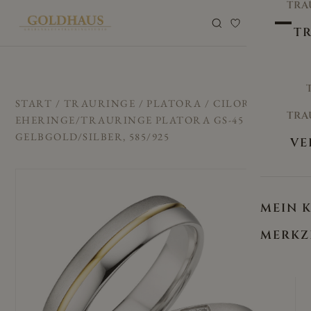
TRA
0
TR
START
/
TRAURINGE
/
PLATORA
/ CILOR
TRA
EHERINGE/TRAURINGE PLATORA GS-45
GELBGOLD/SILBER, 585/925
VE
MEIN 
MERKZ