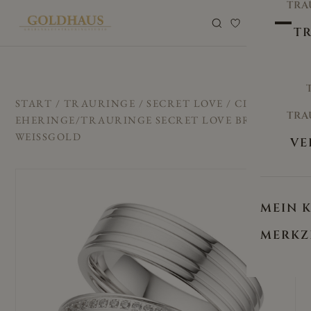
TRA
0
TR
START
/
TRAURINGE
/
SECRET LOVE
/ CILOR
TRA
EHERINGE/TRAURINGE SECRET LOVE BR-05
WEISSGOLD
VE
MEIN 
MERKZ