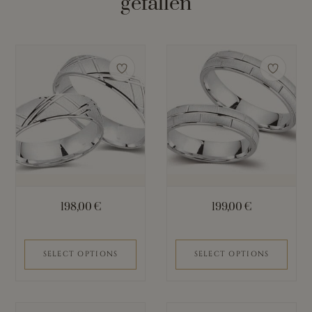
gefallen
198,00
€
199,00
€
SELECT OPTIONS
SELECT OPTIONS
Dieses