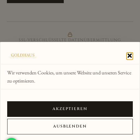
SSL-VERSCHLÜSSELTE DATENÜBERMITTLUNG
ZERTIFIZIERTER ONLINE-SHOP
GÜTESIEGEL & KÄUFERSCHUTZ
Wir verwenden Cookies, um unsere Website und unseren Service
zu optimieren.
WIR AKZEPTIEREN
AKZEPTIEREN
© 2012–2026 Goldhaus am Kornmarkt · Alle Rechte
AUSBLENDEN
vorbehalten