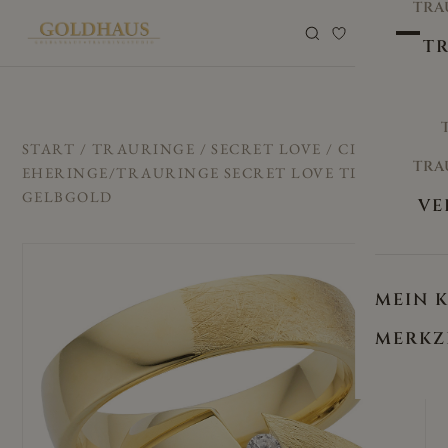
TRA
0
TR
START
/
TRAURINGE
/
SECRET LOVE
/ CILOR
TRA
EHERINGE/TRAURINGE SECRET LOVE TL-11
GELBGOLD
VE
MEIN 
MERKZ