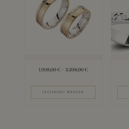
mehrere
Varianten
auf.
Die
Optionen
können
auf
der
1.998,00
€
–
3.398,00
€
Produktseite
gewählt
werden
LEGIERUNG WÄHLEN