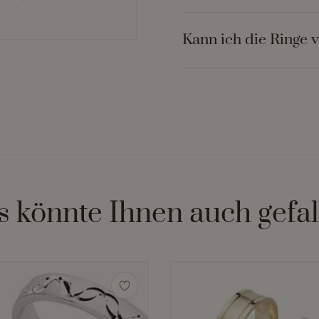
Kann ich die Ringe 
s könnte Ihnen auch gefal
Dieses
Produkt
weist