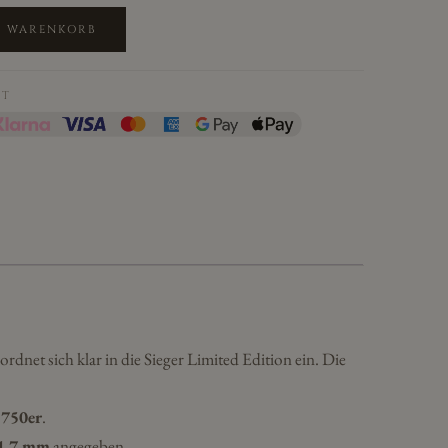
N WARENKORB
IT
rdnet sich klar in die Sieger Limited Edition ein. Die
 750er
.
1,7 mm
angegeben.