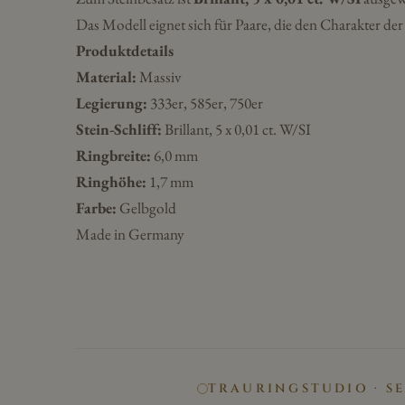
Das Modell eignet sich für Paare, die den Charakter d
Produktdetails
Material:
Massiv
Legierung:
333er, 585er, 750er
Stein-Schliff:
Brillant, 5 x 0,01 ct. W/SI
Ringbreite:
6,0 mm
Ringhöhe:
1,7 mm
Farbe:
Gelbgold
Made in Germany
TRAURINGSTUDIO · S