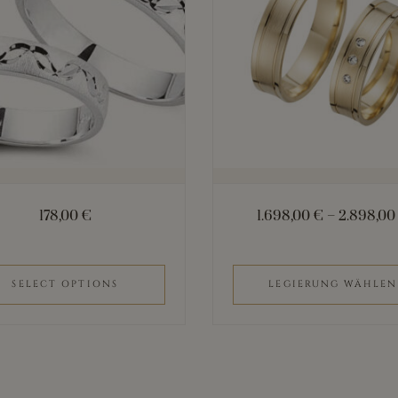
mehrere
Varianten
auf.
Die
Optionen
können
auf
der
178,00
€
1.698,00
€
–
2.898,0
Produktseite
gewählt
werden
SELECT OPTIONS
LEGIERUNG WÄHLEN