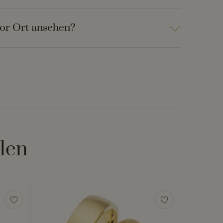
vor Ort ansehen?
len
Dieses
Produkt
weist