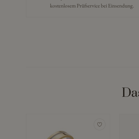
kostenlosem Prüfservice bei Einsendung.
Da
Dieses
Produkt
weist