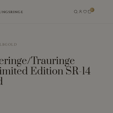
0
UNGSRINGE
ELBGOLD
eringe/Trauringe
imited Edition SR-14
d