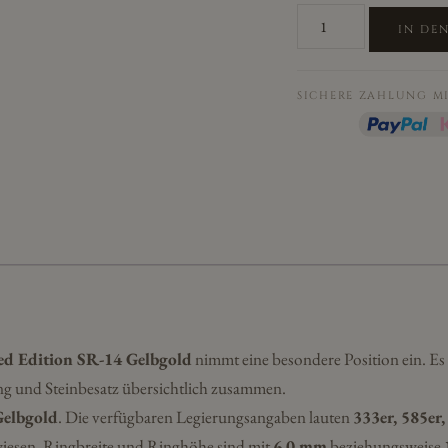
Cilor
IN DE
Eheringe/Trauringe
Sieger
Limited
SICHERE ZAHLUNG M
Edition
SR-
14
Gelbgold
Menge
ted Edition SR-14 Gelbgold
nimmt eine besondere Position ein. Es o
g und Steinbesatz übersichtlich zusammen.
Gelbgold
. Die verfügbaren Legierungsangaben lauten
333er, 585er,
iesen. Ringbreite und Ringhöhe sind mit
6,0 mm
beziehungsweise