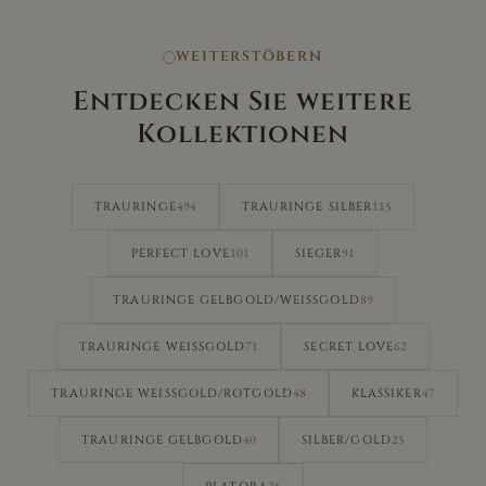
WEITERSTÖBERN
Entdecken Sie weitere
Kollektionen
494
115
TRAURINGE
TRAURINGE SILBER
101
91
PERFECT LOVE
SIEGER
89
TRAURINGE GELBGOLD/WEISSGOLD
71
62
TRAURINGE WEISSGOLD
SECRET LOVE
48
47
TRAURINGE WEISSGOLD/ROTGOLD
KLASSIKER
40
25
TRAURINGE GELBGOLD
SILBER/GOLD
25