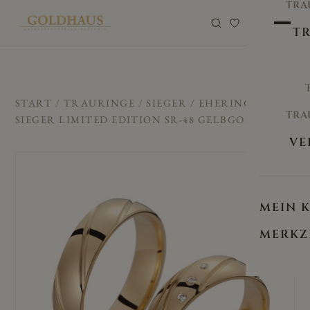
TRA
0
TR
START
/
TRAURINGE
/
SIEGER
/ EHERINGE/TRAUR
TRA
SIEGER LIMITED EDITION SR-48 GELBGOLD
VE
MEIN 
MERKZ