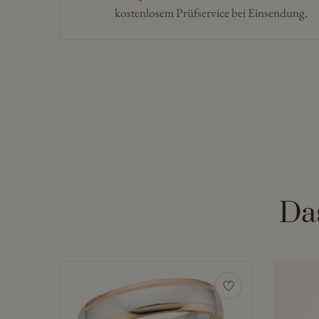
kostenlosem Prüfservice bei Einsendung.
Da
Dieses
Dieses
Produkt
Produkt
weist
weist