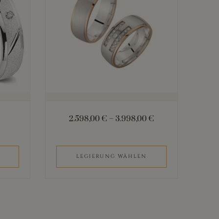
mehrere
Varianten
auf.
Die
Optionen
können
auf
der
2.598,00
€
–
3.998,00
€
Produktseite
gewählt
werden
LEGIERUNG WÄHLEN