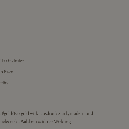
ikat inklusive
in Essen
otline
ißgold/Rotgold wirkt ausdrucksstark, modern und
ucksstarke Wahl mit zeitloser Wirkung.