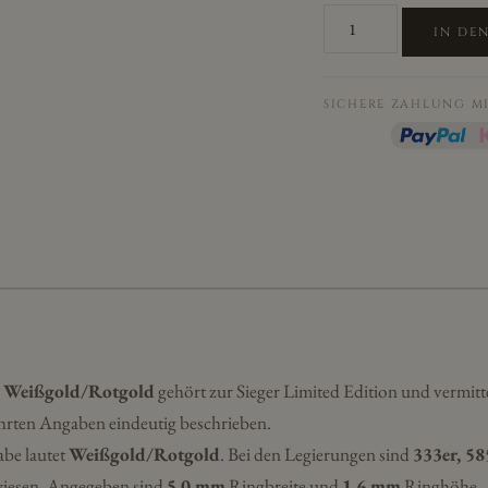
Eheringe/Trauringe
IN DE
Sieger
Limited
Edition
SICHERE ZAHLUNG M
SR-
35
Weißgold/Rotgold
Menge
5 Weißgold/Rotgold
gehört zur Sieger Limited Edition und vermitte
hrten Angaben eindeutig beschrieben.
abe lautet
Weißgold/Rotgold
. Bei den Legierungen sind
333er, 58
iesen. Angegeben sind
5,0 mm
Ringbreite und
1,6 mm
Ringhöhe.