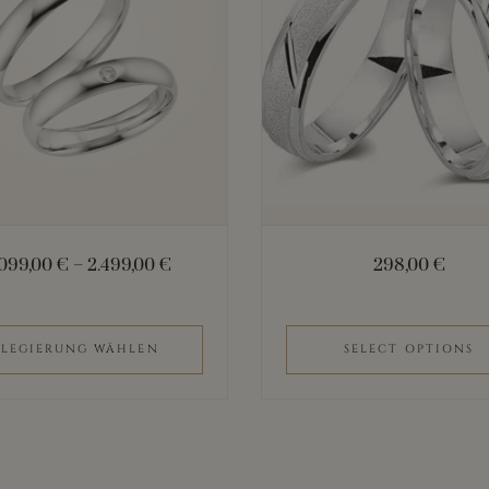
n
n
.099,00
€
–
2.499,00
€
298,00
€
eite
LEGIERUNG WÄHLEN
SELECT OPTIONS