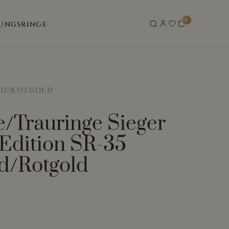
0
UNGSRINGE
LD/ROTGOLD
e/Trauringe Sieger
 Edition SR-35
d/Rotgold