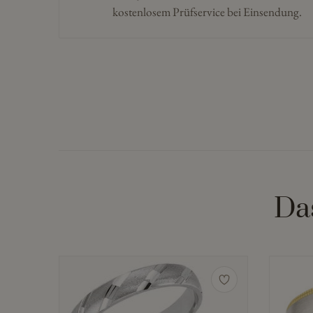
kostenlosem Prüfservice bei Einsendung.
Da
Dieses
Produkt
weist