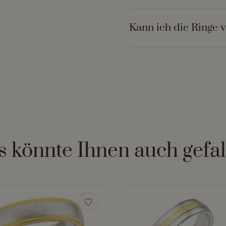
Kann ich die Ringe 
s könnte Ihnen auch gefal
Dieses
Produkt
weist