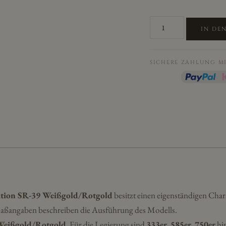
Eheringe/Trauringe
IN DE
Sieger
Limited
Edition
SICHERE ZAHLUNG M
SR-
39
Weißgold/Rotgold
Menge
dition SR-39 Weißgold/Rotgold
besitzt einen eigenständigen Chara
 Maßangaben beschreiben die Ausführung des Modells.
Weißgold/Rotgold
. Für die Legierung sind
333er, 585er, 750er
hin