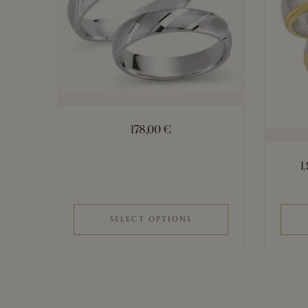
mehrere
Variante
auf.
Die
Optione
können
178,00
€
auf
der
1
Produkts
gewählt
werden
SELECT OPTIONS