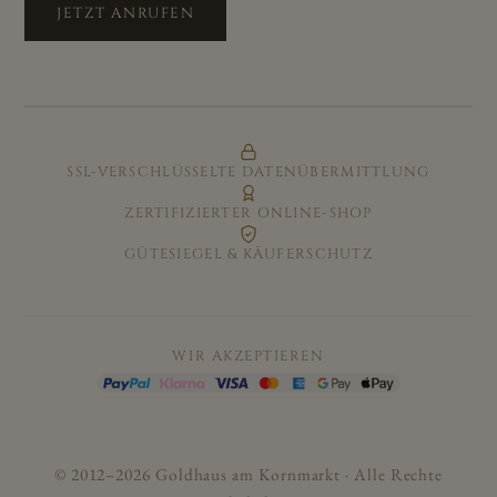
JETZT ANRUFEN
SSL-VERSCHLÜSSELTE DATENÜBERMITTLUNG
ZERTIFIZIERTER ONLINE-SHOP
GÜTESIEGEL & KÄUFERSCHUTZ
WIR AKZEPTIEREN
© 2012–2026 Goldhaus am Kornmarkt · Alle Rechte