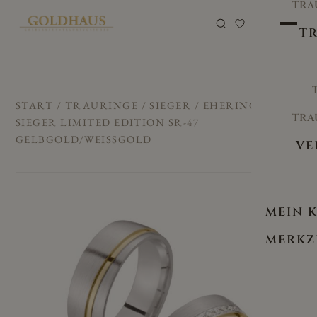
TRA
0
TR
START
/
TRAURINGE
/
SIEGER
/ EHERINGE/TRAUR
TRA
SIEGER LIMITED EDITION SR-47
GELBGOLD/WEISSGOLD
VE
MEIN 
MERKZ