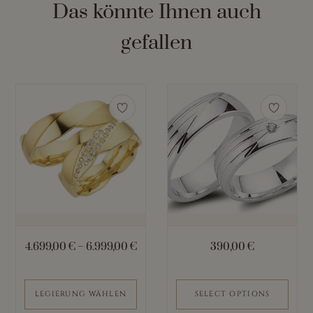
Das könnte Ihnen auch
gefallen
Dieses
Produkt
weist
mehrere
Varianten
auf.
Die
Optionen
können
4.699,00
€
–
6.999,00
€
390,00
€
auf
der
Produktseite
LEGIERUNG WÄHLEN
SELECT OPTIONS
gewählt