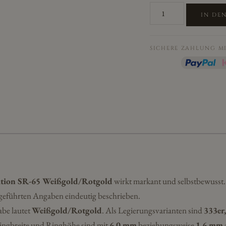
Eheringe/Trauringe
IN DE
Sieger
Limited
Edition
SICHERE ZAHLUNG M
SR-
65
Weißgold/Rotgold
Menge
dition SR-65 Weißgold/Rotgold
wirkt markant und selbstbewusst. E
geführten Angaben eindeutig beschrieben.
abe lautet
Weißgold/Rotgold
. Als Legierungsvarianten sind
333er,
Ringbreite und Ringhöhe sind mit
6,0 mm
beziehungsweise
1,6 mm