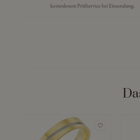
kostenlosem Prüfservice bei Einsendung.
Da
Dieses
Dieses
Produkt
Produkt
weist
weist