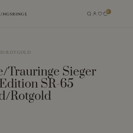
0
UNGSRINGE
LD/ROTGOLD
e/Trauringe Sieger
 Edition SR-65
d/Rotgold