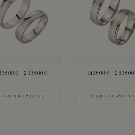
mehrere
n
Varianten
auf.
Die
n
Optionen
können
auf
der
.598,00
€
–
2.998,00
€
1.498,00
€
–
2.698,0
eite
Produktseite
gewählt
werden
LEGIERUNG WÄHLEN
LEGIERUNG WÄHLEN