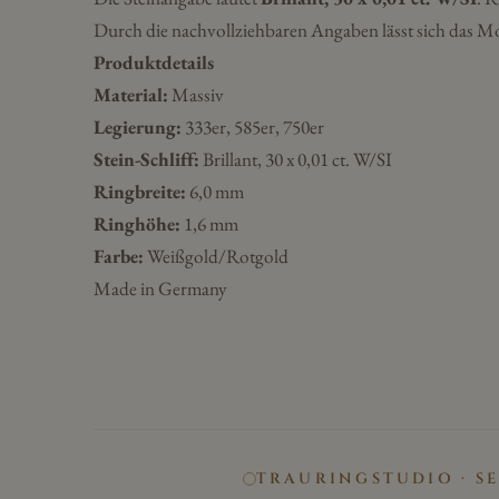
Durch die nachvollziehbaren Angaben lässt sich das Mo
Produktdetails
Material:
Massiv
Legierung:
333er, 585er, 750er
Stein-Schliff:
Brillant, 30 x 0,01 ct. W/SI
Ringbreite:
6,0 mm
Ringhöhe:
1,6 mm
Farbe:
Weißgold/Rotgold
Made in Germany
TRAURINGSTUDIO · S