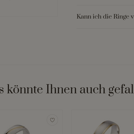
Kann ich die Ringe 
s könnte Ihnen auch gefal
Dieses
Produkt
weist