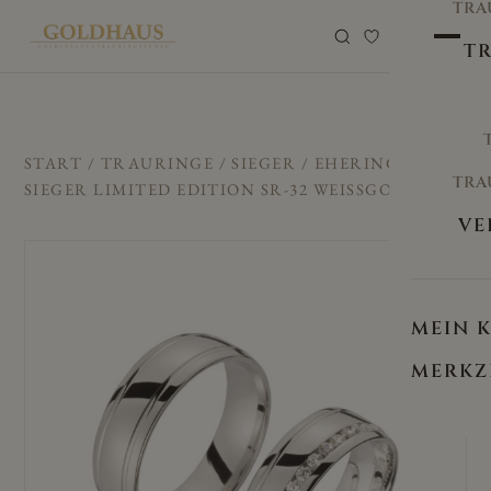
TRA
0
TR
START
/
TRAURINGE
/
SIEGER
/ EHERINGE/TRAUR
TRA
SIEGER LIMITED EDITION SR-32 WEISSGOLD
VE
MEIN 
MERKZ