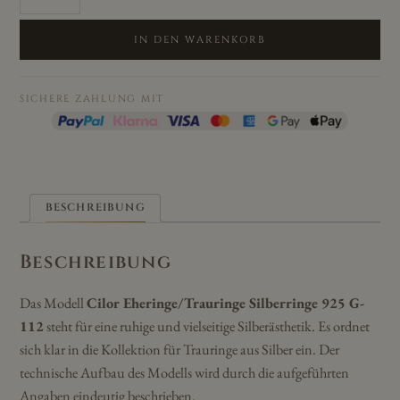
Eheringe/Trauringe
Silberringe
925
IN DEN WARENKORB
G-
112
Menge
SICHERE ZAHLUNG MIT
BESCHREIBUNG
Beschreibung
Das Modell
Cilor Eheringe/Trauringe Silberringe 925 G-
112
steht für eine ruhige und vielseitige Silberästhetik. Es ordnet
sich klar in die Kollektion für Trauringe aus Silber ein. Der
technische Aufbau des Modells wird durch die aufgeführten
Angaben eindeutig beschrieben.