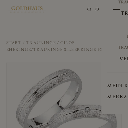
TRA
0
TR
START
/
TRAURINGE
/ CILOR
TRA
EHERINGE/TRAURINGE SILBERRINGE 925 G-112
VE
MEIN 
MERKZ