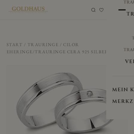
TRA
0
TR
START
/
TRAURINGE
/ CILOR
TRA
EHERINGE/TRAURINGE CERA 925 SILBER CRG-58
VE
MEIN 
MERKZ