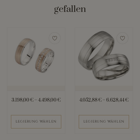
gefallen
Dieses
Dieses
Produkt
Produkt
weist
weist
mehrere
mehrere
Varianten
Varianten
auf.
auf.
Die
Die
Optionen
Optionen
können
können
3.198,00
€
–
4.498,00
€
4.052,88
€
–
6.628,44
€
auf
auf
der
der
Produktseite
Produktseite
LEGIERUNG WÄHLEN
LEGIERUNG WÄHLEN
gewählt
gewählt
werden
werden