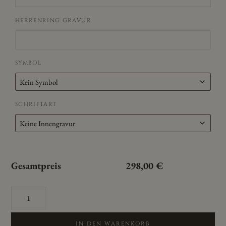
HERRENRING GRAVUR
SYMBOL
SCHRIFTART
Gesamtpreis
298,00
€
Cilor
Eheringe/Trauringe
Cera
925
IN DEN WARENKORB