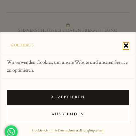
SSL-VERSCHLÜSSELTE DATENÜBERMITTLUNG
ZERTIFIZIERTER ONLINE-SHOP
GÜTESIEGEL & KÄUFERSCHUTZ
Wir verwenden Cookies, um unsere Website und unseren Service
zu optimieren.
WIR AKZEPTIEREN
AKZEPTIEREN
© 2012–2026 Goldhaus am Kornmarkt · Alle Rechte
AUSBLENDEN
vorbehalten
ANSICHT
Cookie-Richtlinie
Datenschutzerklärung
Impressum