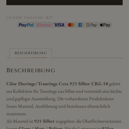
Silber
CRG-
58
SICHERE ZAHLUNG MIT
Menge
BESCHREIBUNG
Beschreibung
Cilor Eheringe/Trauringe Cera 925 Silber CRG-58
gehört
zur Kollektion für Trauringe aus Silber und vermittelt eine leichte
und gepflegte Ausstrahlung. Die vorhandenen Produktdaten
fassen Material, Ausführung und Steinbesatz übersichtlich
zusammen.
Als Material ist
925 Silber
angegeben; die Oberflächenvarianten
lauten
Glanz / Matt / Poliert
. Für die Legierung ist
925er