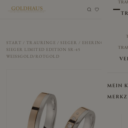
TRA
0
TR
START
/
TRAURINGE
/
SIEGER
/ EHERINGE/TRAUR
TRA
SIEGER LIMITED EDITION SR-45
WEISSGOLD/ROTGOLD
VE
MEIN 
MERKZ