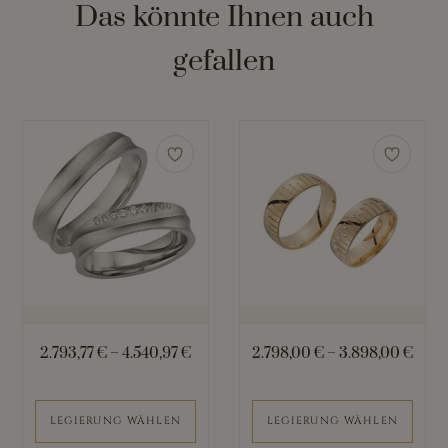
Das könnte Ihnen auch
gefallen
Dieses
Dieses
Produkt
Produkt
weist
weist
mehrere
mehrere
Varianten
Varianten
auf.
auf.
Die
Die
Optionen
Optionen
können
können
2.793,77
€
–
4.540,97
€
2.798,00
€
–
3.898,00
€
auf
auf
der
der
Produktseite
Produktseite
LEGIERUNG WÄHLEN
LEGIERUNG WÄHLEN
gewählt
gewählt