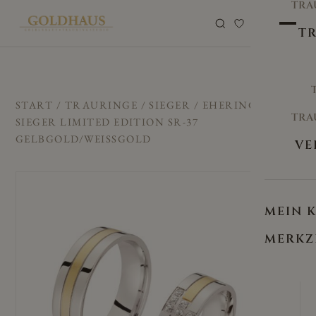
TRA
0
TR
START
/
TRAURINGE
/
SIEGER
/ EHERINGE/TRAUR
TRA
SIEGER LIMITED EDITION SR-37
GELBGOLD/WEISSGOLD
VE
MEIN 
MERKZ