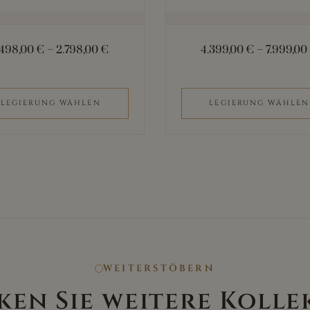
auf
der
.498,00
€
–
2.798,00
€
4.399,00
€
–
7.999,0
eite
Produktseite
gewählt
werden
LEGIERUNG WÄHLEN
LEGIERUNG WÄHLEN
WEITERSTÖBERN
ken Sie weitere Kolle