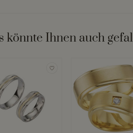
s könnte Ihnen auch gefal
Dieses
Produkt
weist
mehrere
n
Varianten
auf.
Die
n
Optionen
können