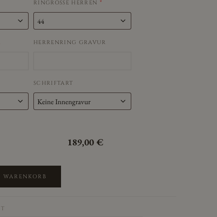
RINGRÖSSE HERREN
*
R
HERRENRING GRAVUR
SCHRIFTART
189,00
€
N WARENKORB
IT