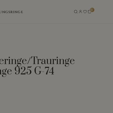
0
UNGSRINGE
eringe/Trauringe
nge 925 G-74