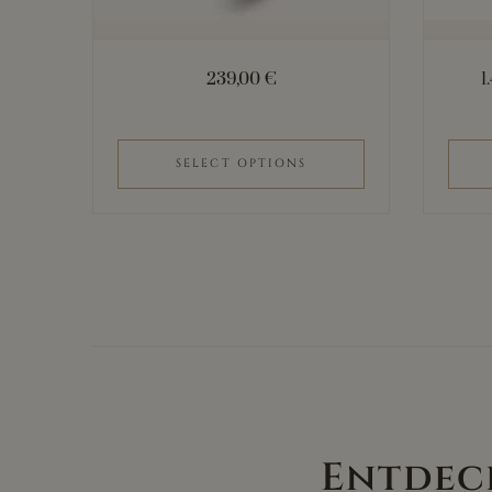
auf
der
239,00
€
1
Produkts
gewählt
werden
SELECT OPTIONS
Entdec