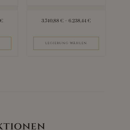
auf
der
0
€
3.740,88
€
–
6.238,44
€
Produktseite
gewählt
werden
LEGIERUNG WÄHLEN
ktionen